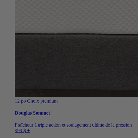
12 po
Choix premium
Douglas Sommet
Fraîcheur à triple action et soulagement ultime de la pression
999 $ +