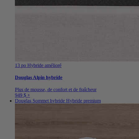
13 po
Hybride amélioré
Douglas Alpin hybride
Plus de mousse, de confort et de fraîcheur
949 $ +
Douglas Sommet hybride
Hybride premium