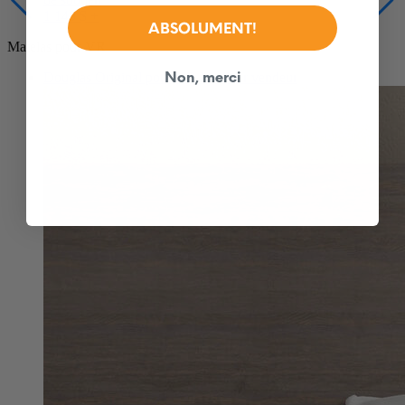
1 149 $ +
ABSOLUMENT!
Matelas pour VR
Non, merci
Douglas Original pour VR
Meilleur vendeur